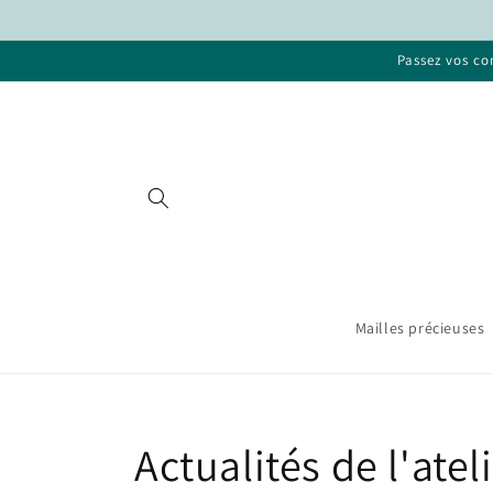
et
passer
au
Passez vos com
contenu
Mailles précieuses
Actualités de l'atel