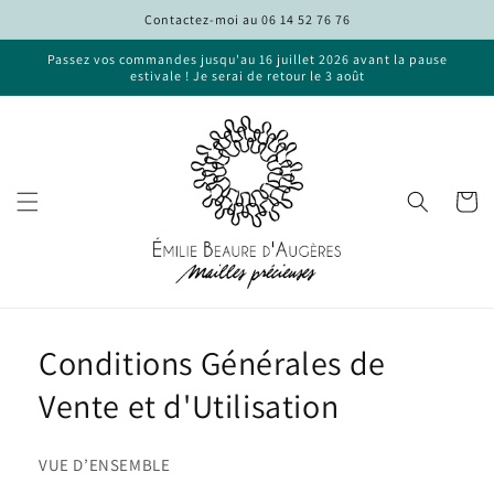
et
Contactez-moi au 06 14 52 76 76
passer
au
Passez vos commandes jusqu'au 16 juillet 2026 avant la pause
contenu
estivale ! Je serai de retour le 3 août
Panier
Conditions Générales de
Vente et d'Utilisation
VUE D’ENSEMBLE