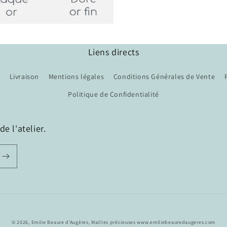
Liens directs
Livraison
Mentions légales
Conditions Générales de Vente
Politique de Confidentialité
e l'atelier.
© 2026,
Emilie Beaure d'Augères, Mailles précieuses
www.emiliebeauredaugeres.com