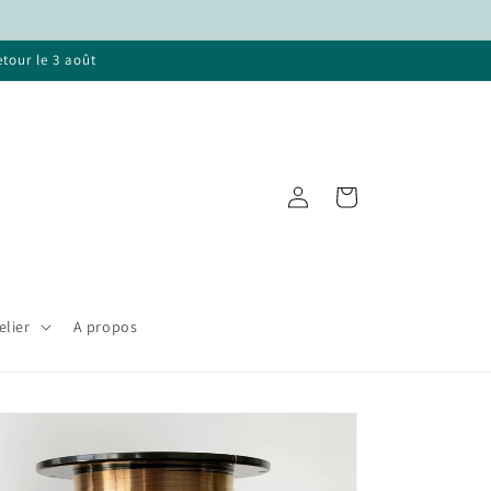
etour le 3 août
Connexion
Panier
elier
A propos