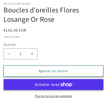
MAILLES PRÉCIEUSES
Boucles d'oreilles Flores
Losange Or Rose
Prix
€155,00 EUR
habituel
Taxes incluses.
Quantité
Réduire
Augmenter
la
la
quantité
quantité
de
de
Ajouter au panier
Boucles
Boucles
d&#39;oreilles
d&#39;oreilles
Flores
Flores
Losange
Losange
Or
Or
Plus de moyens de paiement
Rose
Rose