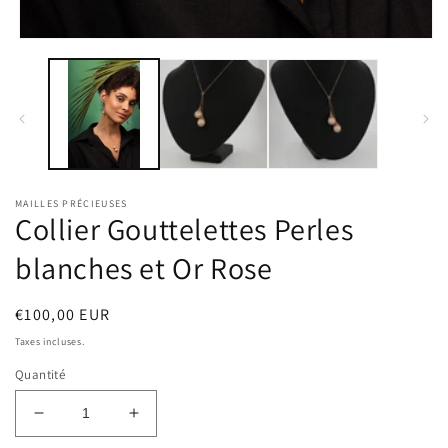
d
u
fe
Ouvrir
m
le
média
1
dans
une
fenêtre
modale
MAILLES PRÉCIEUSES
Collier Gouttelettes Perles
blanches et Or Rose
Prix
€100,00 EUR
habituel
Taxes incluses.
Quantité
Réduire
Augmenter
la
la