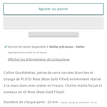
quantité
quantité
de
de
Ajouter au panier
Collier
Collier
Gouttelettes
Gouttelettes
Perles
Perles
blanches
blanches
et
et
Or
Or
Rose
Rose
Service de retrait disponible à
Mailles précieuses - Atelier
Habituellement prête en 24 heures
Afficher les informations de la boutique
Collier Gouttelettes, perles de verre nacrées blanches et
tissage de fil d'
Or Rose (Rose Gold Filled)
entièrement réalisé
à la main dans mon atelier en France.
Chaîne maille forçat et
anneaux en Or Rose (Rose Gold Filled)
.
Diamètre de chaque perle : 10 mm
- Hauteur totale du pendentif : 5,3 cm